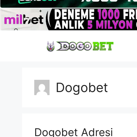
İçeriğe
atla
Dogobet
Dogobet Adresi