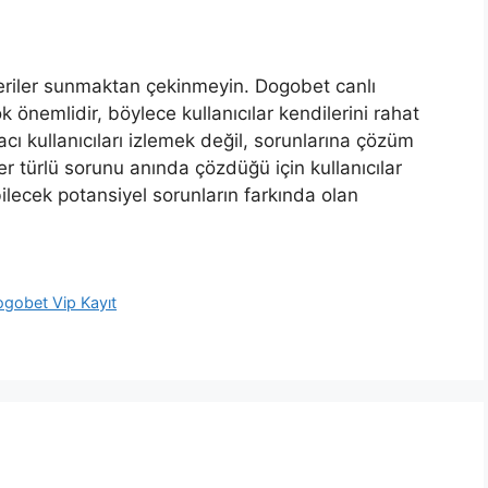
Öneriler sunmaktan çekinmeyin. Dogobet canlı
k önemlidir, böylece kullanıcılar kendilerini rahat
cı kullanıcıları izlemek değil, sorunlarına çözüm
er türlü sorunu anında çözdüğü için kullanıcılar
lecek potansiyel sorunların farkında olan
gobet Vip Kayıt