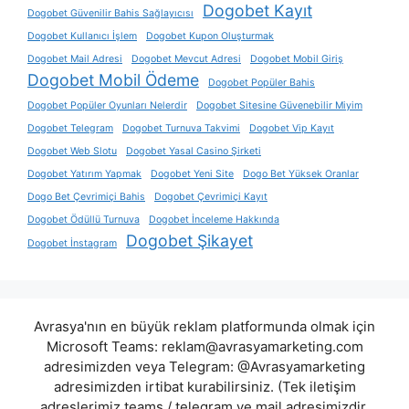
Dogobet Kayıt
Dogobet Güvenilir Bahis Sağlayıcısı
Dogobet Kullanıcı İşlem
Dogobet Kupon Oluşturmak
Dogobet Mail Adresi
Dogobet Mevcut Adresi
Dogobet Mobil Giriş
Dogobet Mobil Ödeme
Dogobet Popüler Bahis
Dogobet Popüler Oyunları Nelerdir
Dogobet Sitesine Güvenebilir Miyim
Dogobet Telegram
Dogobet Turnuva Takvimi
Dogobet Vip Kayıt
Dogobet Web Slotu
Dogobet Yasal Casino Şirketi
Dogobet Yatırım Yapmak
Dogobet Yeni Site
Dogo Bet Yüksek Oranlar
Dogo Bet Çevrimiçi Bahis
Dogobet Çevrimiçi Kayıt
Dogobet Ödüllü Turnuva
Dogobet İnceleme Hakkında
Dogobet Şikayet
Dogobet İnstagram
Avrasya'nın en büyük reklam platformunda olmak için
Microsoft Teams:
reklam@avrasyamarketing.com
adresimizden veya Telegram: @Avrasyamarketing
adresimizden irtibat kurabilirsiniz. (Tek iletişim
adreslerimiz teams / telegram ve mail adresimizdir.