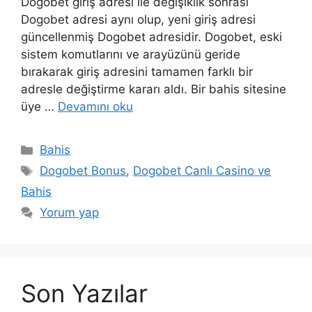
Dogobet giriş adresi ile değişiklik sonrası
Dogobet adresi aynı olup, yeni giriş adresi
güncellenmiş Dogobet adresidir. Dogobet, eski
sistem komutlarını ve arayüzünü geride
bırakarak giriş adresini tamamen farklı bir
adresle değiştirme kararı aldı. Bir bahis sitesine
üye …
Devamını oku
Kategoriler
Bahis
Etiketler
Dogobet Bonus
,
Dogobet Canlı Casino ve
Bahis
Yorum yap
Son Yazılar