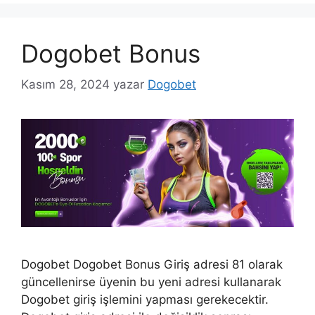
Dogobet Bonus
Kasım 28, 2024
yazar
Dogobet
Dogobet Dogobet Bonus Giriş adresi 81 olarak
güncellenirse üyenin bu yeni adresi kullanarak
Dogobet giriş işlemini yapması gerekecektir.