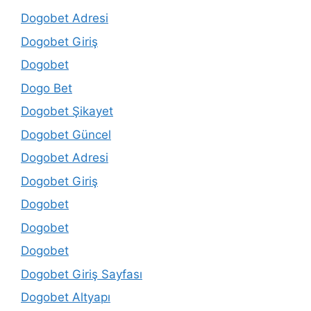
Dogobet Adresi
Dogobet Giriş
Dogobet
Dogo Bet
Dogobet Şikayet
Dogobet Güncel
Dogobet Adresi
Dogobet Giriş
Dogobet
Dogobet
Dogobet
Dogobet Giriş Sayfası
Dogobet Altyapı