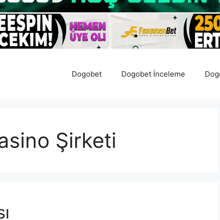
Dogobet
Dogobet İnceleme
Dogo
sino Şirketi
sı