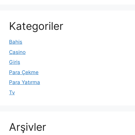
Kategoriler
Bahis
Casino
Giriş
Para Çekme
Para Yatırma
Tv
Arşivler