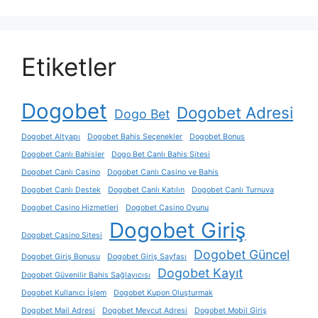
Etiketler
Dogobet
Dogobet Adresi
Dogo Bet
Dogobet Altyapı
Dogobet Bahis Seçenekler
Dogobet Bonus
Dogobet Canlı Bahisler
Dogo Bet Canlı Bahis Sitesi
Dogobet Canlı Casino
Dogobet Canlı Casino ve Bahis
Dogobet Canlı Destek
Dogobet Canlı Katılın
Dogobet Canlı Turnuva
Dogobet Casino Hizmetleri
Dogobet Casino Oyunu
Dogobet Giriş
Dogobet Casino Sitesi
Dogobet Güncel
Dogobet Giriş Bonusu
Dogobet Giriş Sayfası
Dogobet Kayıt
Dogobet Güvenilir Bahis Sağlayıcısı
Dogobet Kullanıcı İşlem
Dogobet Kupon Oluşturmak
Dogobet Mail Adresi
Dogobet Mevcut Adresi
Dogobet Mobil Giriş