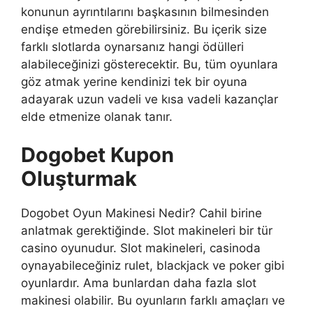
konunun ayrıntılarını başkasının bilmesinden
endişe etmeden görebilirsiniz. Bu içerik size
farklı slotlarda oynarsanız hangi ödülleri
alabileceğinizi gösterecektir. Bu, tüm oyunlara
göz atmak yerine kendinizi tek bir oyuna
adayarak uzun vadeli ve kısa vadeli kazançlar
elde etmenize olanak tanır.
Dogobet Kupon
Oluşturmak
Dogobet Oyun Makinesi Nedir? Cahil birine
anlatmak gerektiğinde. Slot makineleri bir tür
casino oyunudur. Slot makineleri, casinoda
oynayabileceğiniz rulet, blackjack ve poker gibi
oyunlardır. Ama bunlardan daha fazla slot
makinesi olabilir. Bu oyunların farklı amaçları ve