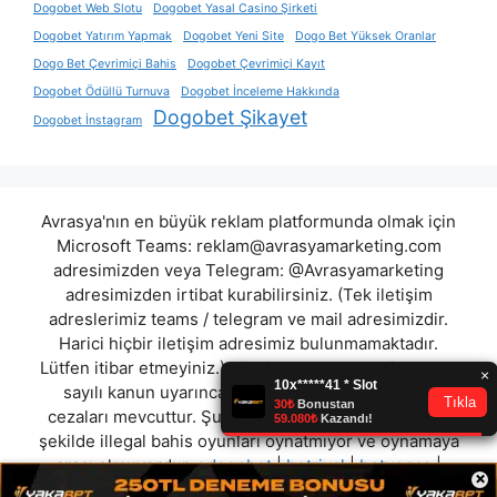
Dogobet Web Slotu
Dogobet Yasal Casino Şirketi
Dogobet Yatırım Yapmak
Dogobet Yeni Site
Dogo Bet Yüksek Oranlar
Dogo Bet Çevrimiçi Bahis
Dogobet Çevrimiçi Kayıt
Dogobet Ödüllü Turnuva
Dogobet İnceleme Hakkında
Dogobet Şikayet
Dogobet İnstagram
Avrasya'nın en büyük reklam platformunda olmak için
Microsoft Teams:
reklam@avrasyamarketing.com
adresimizden veya Telegram: @Avrasyamarketing
adresimizden irtibat kurabilirsiniz. (Tek iletişim
adreslerimiz teams / telegram ve mail adresimizdir.
Harici hiçbir iletişim adresimiz bulunmamaktadır.
Lütfen itibar etmeyiniz.) Türkiye yasalarına göre 7258
sayılı kanun uyarınca yasa dışı bahis oynamanın
cezaları mevcuttur. Şu an bulunduğunuz site hiç bir
şekilde illegal bahis oyunları oynatmıyor ve oynamaya
aracı olmuyordur.
odeonbet
|
betriyal
|
betvegas
|
×
marbet
|
zekobet
|
betmina
|
casinololo
|
talisbet
"