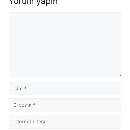
Yorum yapın
Yorum
İsim
E-
posta
İnternet
sitesi