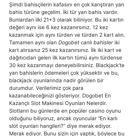
Şimdi bahisçilerin kafasını en çok karıştıran yan
bahis türüne geçelim. İki tür yan bahis vardır.
Bunlardan ilki 21+3 olarak biliniyor. Bu iki kartın
değeri aynı ise 6 kez kazanırsınız. 12 kez
kazanmak için aynı türden ve türden 2 kart alın.
Tamamen aynı olan
Dogobet canlı bahisler
iki
kart alırsanız 25 kez kazanırsınız. İlk iki kart ve
dağıtıcıdan gelen ilk kartın tümü aynı türdense
30 kez kazanmayı deneyebilirsiniz. Blackjack’te
yan bahislerin ödemeleri çok yüksektir ve bu,
blackjack oyunlarında nadir görülen bir
durumdur. Verilerimiz çok para
kazanabileceğinizi gösteriyor. Dogobet En
Kazançlı Slot Makinesi Oyunları Nelerdir.
Slotların bu günlerde en popüler casino oyunu
olduğunu biliyoruz, ancak oyuncular “En karlı
slot oyunları hangileri?” diye merak ediyor.
Merak ediyor. Bunu sizin için yaptık, böylece bu