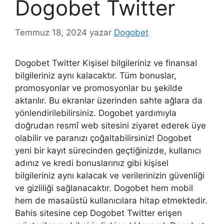
Dogobet Twitter
Temmuz 18, 2024
yazar
Dogobet
Dogobet Twitter Kişisel bilgileriniz ve finansal
bilgileriniz aynı kalacaktır. Tüm bonuslar,
promosyonlar ve promosyonlar bu şekilde
aktarılır. Bu ekranlar üzerinden sahte ağlara da
yönlendirilebilirsiniz. Dogobet yardımıyla
doğrudan resmî web sitesini ziyaret ederek üye
olabilir ve paranızı çoğaltabilirsiniz! Dogobet
yeni bir kayıt sürecinden geçtiğinizde, kullanıcı
adınız ve kredi bonuslarınız gibi kişisel
bilgileriniz aynı kalacak ve verilerinizin güvenliği
ve gizliliği sağlanacaktır. Dogobet hem mobil
hem de masaüstü kullanıcılara hitap etmektedir.
Bahis sitesine cep Dogobet Twitter erişen