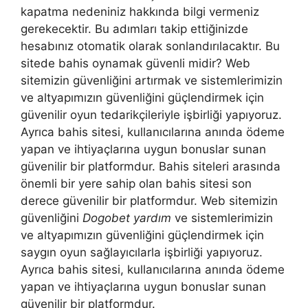
kapatma nedeniniz hakkında bilgi vermeniz
gerekecektir. Bu adımları takip ettiğinizde
hesabınız otomatik olarak sonlandırılacaktır. Bu
sitede bahis oynamak güvenli midir? Web
sitemizin güvenliğini artırmak ve sistemlerimizin
ve altyapımızın güvenliğini güçlendirmek için
güvenilir oyun tedarikçileriyle işbirliği yapıyoruz.
Ayrıca bahis sitesi, kullanıcılarına anında ödeme
yapan ve ihtiyaçlarına uygun bonuslar sunan
güvenilir bir platformdur. Bahis siteleri arasında
önemli bir yere sahip olan bahis sitesi son
derece güvenilir bir platformdur. Web sitemizin
güvenliğini
Dogobet yardım
ve sistemlerimizin
ve altyapımızın güvenliğini güçlendirmek için
saygın oyun sağlayıcılarla işbirliği yapıyoruz.
Ayrıca bahis sitesi, kullanıcılarına anında ödeme
yapan ve ihtiyaçlarına uygun bonuslar sunan
güvenilir bir platformdur.