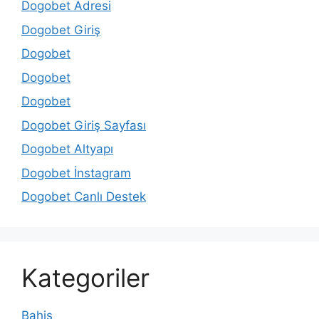
Dogobet Adresi
Dogobet Giriş
Dogobet
Dogobet
Dogobet
Dogobet Giriş Sayfası
Dogobet Altyapı
Dogobet İnstagram
Dogobet Canlı Destek
Kategoriler
Bahis