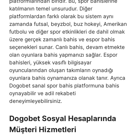
platformlarından biridir. Bu, spor bahislerine
katılmanın temel unsurudur. Diğer
platformlardan farklı olarak bu sistem aynı
zamanda futsal, beyzbol, buz hokeyi, Amerikan
futbolu ve diğer spor etkinlikleri de dahil olmak
üzere gerçek zamanlı bahis ve espor bahis
seçenekleri sunar. Canlı bahis, devam etmekte
olan oyunlara bahis yapmanızı sağlar. Espor
bahisleri, yüksek vasıflı bilgisayar
oyuncularından oluşan takımların oynadığı
oyunlara bahis oynamanıza olanak tanır. Ayrıca
Dogobet sanal spor bahis platformuna bahis
oynayabilir ve adil rekabeti
deneyimleyebilirsiniz.
Dogobet Sosyal Hesaplarında
Müşteri Hizmetleri