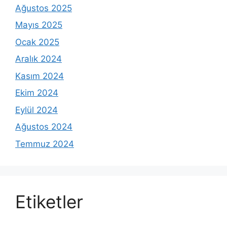
Ağustos 2025
Mayıs 2025
Ocak 2025
Aralık 2024
Kasım 2024
Ekim 2024
Eylül 2024
Ağustos 2024
Temmuz 2024
Etiketler