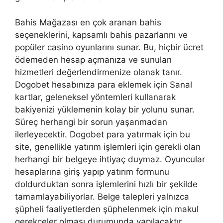
Bahis Mağazası en çok aranan bahis
seçeneklerini, kapsamlı bahis pazarlarını ve
popüler casino oyunlarını sunar. Bu, hiçbir ücret
ödemeden hesap açmanıza ve sunulan
hizmetleri değerlendirmenize olanak tanır.
Dogobet hesabınıza para eklemek için Sanal
kartlar, geleneksel yöntemleri kullanarak
bakiyenizi yüklemenin kolay bir yolunu sunar.
Süreç herhangi bir sorun yaşanmadan
ilerleyecektir. Dogobet para yatırmak için bu
site, genellikle yatırım işlemleri için gerekli olan
herhangi bir belgeye ihtiyaç duymaz. Oyuncular
hesaplarına giriş yapıp yatırım formunu
doldurduktan sonra işlemlerini hızlı bir şekilde
tamamlayabiliyorlar. Belge talepleri yalnızca
şüpheli faaliyetlerden şüphelenmek için makul
gerekçeler olması durumunda yapılacaktır.