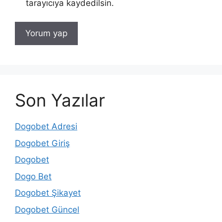
tarayıcıya kaydedilsin.
Son Yazılar
Dogobet Adresi
Dogobet Giriş
Dogobet
Dogo Bet
Dogobet Şikayet
Dogobet Güncel