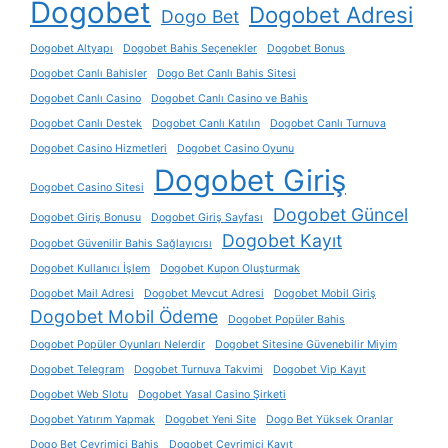
Dogobet
Dogobet Adresi
Dogo Bet
Dogobet Altyapı
Dogobet Bahis Seçenekler
Dogobet Bonus
Dogobet Canlı Bahisler
Dogo Bet Canlı Bahis Sitesi
Dogobet Canlı Casino
Dogobet Canlı Casino ve Bahis
Dogobet Canlı Destek
Dogobet Canlı Katılın
Dogobet Canlı Turnuva
Dogobet Casino Hizmetleri
Dogobet Casino Oyunu
Dogobet Giriş
Dogobet Casino Sitesi
Dogobet Güncel
Dogobet Giriş Bonusu
Dogobet Giriş Sayfası
Dogobet Kayıt
Dogobet Güvenilir Bahis Sağlayıcısı
Dogobet Kullanıcı İşlem
Dogobet Kupon Oluşturmak
Dogobet Mail Adresi
Dogobet Mevcut Adresi
Dogobet Mobil Giriş
Dogobet Mobil Ödeme
Dogobet Popüler Bahis
Dogobet Popüler Oyunları Nelerdir
Dogobet Sitesine Güvenebilir Miyim
Dogobet Telegram
Dogobet Turnuva Takvimi
Dogobet Vip Kayıt
Dogobet Web Slotu
Dogobet Yasal Casino Şirketi
Dogobet Yatırım Yapmak
Dogobet Yeni Site
Dogo Bet Yüksek Oranlar
Dogo Bet Çevrimiçi Bahis
Dogobet Çevrimiçi Kayıt