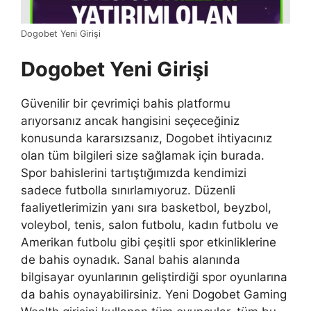
Dogobet Yeni Girişi
Dogobet Yeni Girişi
Güvenilir bir çevrimiçi bahis platformu
arıyorsanız ancak hangisini seçeceğiniz
konusunda kararsızsanız, Dogobet ihtiyacınız
olan tüm bilgileri size sağlamak için burada.
Spor bahislerini tartıştığımızda kendimizi
sadece futbolla sınırlamıyoruz. Düzenli
faaliyetlerimizin yanı sıra basketbol, ​​beyzbol,
voleybol, tenis, salon futbolu, kadın futbolu ve
Amerikan futbolu gibi çeşitli spor etkinliklerine
de bahis oynadık. Sanal bahis alanında
bilgisayar oyunlarının geliştirdiği spor oyunlarına
da bahis oynayabilirsiniz. Yeni Dogobet Gaming