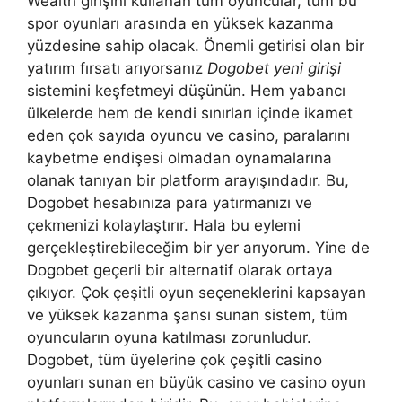
Wealth girişini kullanan tüm oyuncular, tüm bu
spor oyunları arasında en yüksek kazanma
yüzdesine sahip olacak. Önemli getirisi olan bir
yatırım fırsatı arıyorsanız
Dogobet yeni girişi
sistemini keşfetmeyi düşünün. Hem yabancı
ülkelerde hem de kendi sınırları içinde ikamet
eden çok sayıda oyuncu ve casino, paralarını
kaybetme endişesi olmadan oynamalarına
olanak tanıyan bir platform arayışındadır. Bu,
Dogobet hesabınıza para yatırmanızı ve
çekmenizi kolaylaştırır. Hala bu eylemi
gerçekleştirebileceğim bir yer arıyorum. Yine de
Dogobet geçerli bir alternatif olarak ortaya
çıkıyor. Çok çeşitli oyun seçeneklerini kapsayan
ve yüksek kazanma şansı sunan sistem, tüm
oyuncuların oyuna katılması zorunludur.
Dogobet, tüm üyelerine çok çeşitli casino
oyunları sunan en büyük casino ve casino oyun