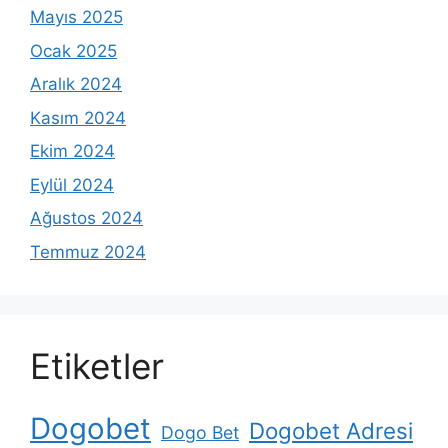
Mayıs 2025
Ocak 2025
Aralık 2024
Kasım 2024
Ekim 2024
Eylül 2024
Ağustos 2024
Temmuz 2024
Etiketler
Dogobet
Dogobet Adresi
Dogo Bet