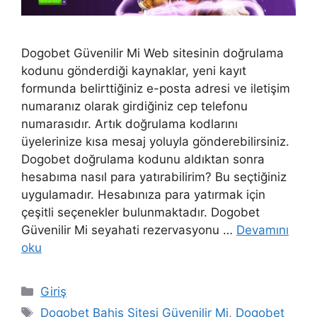
Dogobet Güvenilir Mi Web sitesinin doğrulama
kodunu gönderdiği kaynaklar, yeni kayıt
formunda belirttiğiniz e-posta adresi ve iletişim
numaranız olarak girdiğiniz cep telefonu
numarasıdır. Artık doğrulama kodlarını
üyelerinize kısa mesaj yoluyla gönderebilirsiniz.
Dogobet doğrulama kodunu aldıktan sonra
hesabıma nasıl para yatırabilirim? Bu seçtiğiniz
uygulamadır. Hesabınıza para yatırmak için
çeşitli seçenekler bulunmaktadır. Dogobet
Güvenilir Mi seyahati rezervasyonu …
Devamını
oku
Kategoriler
Giriş
Etiketler
Dogobet Bahis Sitesi Güvenilir Mi
,
Dogobet