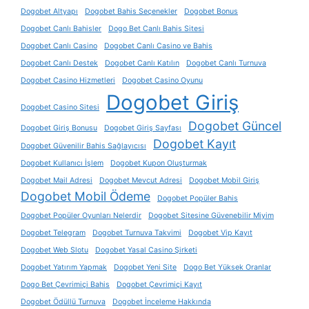
Dogobet Altyapı
Dogobet Bahis Seçenekler
Dogobet Bonus
Dogobet Canlı Bahisler
Dogo Bet Canlı Bahis Sitesi
Dogobet Canlı Casino
Dogobet Canlı Casino ve Bahis
Dogobet Canlı Destek
Dogobet Canlı Katılın
Dogobet Canlı Turnuva
Dogobet Casino Hizmetleri
Dogobet Casino Oyunu
Dogobet Giriş
Dogobet Casino Sitesi
Dogobet Güncel
Dogobet Giriş Bonusu
Dogobet Giriş Sayfası
Dogobet Kayıt
Dogobet Güvenilir Bahis Sağlayıcısı
Dogobet Kullanıcı İşlem
Dogobet Kupon Oluşturmak
Dogobet Mail Adresi
Dogobet Mevcut Adresi
Dogobet Mobil Giriş
Dogobet Mobil Ödeme
Dogobet Popüler Bahis
Dogobet Popüler Oyunları Nelerdir
Dogobet Sitesine Güvenebilir Miyim
Dogobet Telegram
Dogobet Turnuva Takvimi
Dogobet Vip Kayıt
Dogobet Web Slotu
Dogobet Yasal Casino Şirketi
Dogobet Yatırım Yapmak
Dogobet Yeni Site
Dogo Bet Yüksek Oranlar
Dogo Bet Çevrimiçi Bahis
Dogobet Çevrimiçi Kayıt
Dogobet Ödüllü Turnuva
Dogobet İnceleme Hakkında