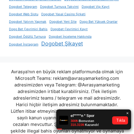
Dogobet Telegram
Dogobet Turnuva Takvimi
Dogobet Vip Kayıt
Dogobet Web Slotu
Dogobet Yasal Casino Şirketi
Dogobet Yatırım Yapmak
Dogobet Yeni Site
Dogo Bet Yüksek Oranlar
Dogo Bet Çevrimiçi Bahis
Dogobet Çevrimiçi Kayıt
Dogobet Ödüllü Turnuva
Dogobet İnceleme Hakkında
Dogobet Şikayet
Dogobet İnstagram
Avrasya'nın en büyük reklam platformunda olmak için
Microsoft Teams:
reklam@avrasyamarketing.com
adresimizden veya Telegram: @Avrasyamarketing
adresimizden irtibat kurabilirsiniz. (Tek iletişim
adreslerimiz teams / telegram ve mail adresimizdir.
Harici hiçbir iletişim adresimiz bulunmamaktadır.
Lütfen itibar etmeyiniz.) Türkiye yasalarına göre 7258
sayılı kanun uyarınca yasa dışı bahis oynamanın
cezaları mevcuttur. Şu an bulunduğunuz site hiç bir
şekilde illegal bahis oyunları oynatmıyor ve oynamaya