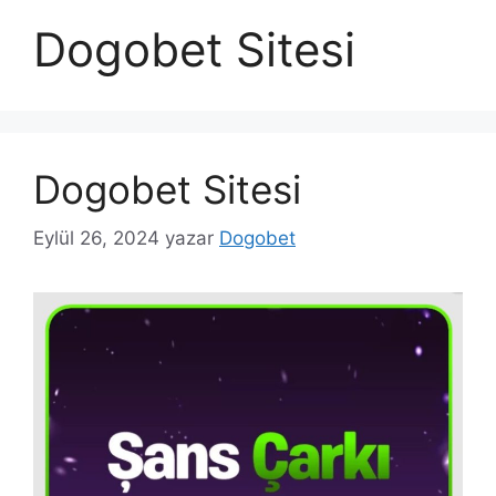
Dogobet Sitesi
Dogobet Sitesi
Eylül 26, 2024
yazar
Dogobet