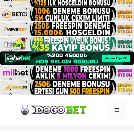
İçeriğe
atla
Menü